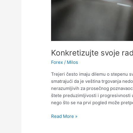
Konkretizujte svoje r
Forex
/
Milos
Trejeri često imaju dilemu o stepenu sv
smatrajući da je veština trgovanja nedo
nerazumljivih za prosečnog poznavaoca
štete preduzimljivosti i progresivnosti
nego što se na prvi pogled može pretpo
Konkretizujte
Read More »
svoje
radne