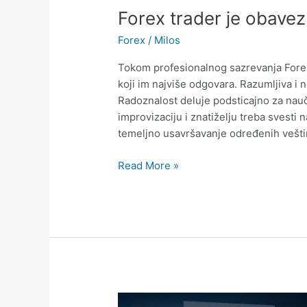
Forex trader je obavezn
Forex
/
Milos
Tokom profesionalnog sazrevanja Forex 
koji im najviše odgovara. Razumljiva i
Radoznalost deluje podsticajno za nauč
improvizaciju i znatiželju treba svesti 
temeljno usavršavanje određenih vešti
Forex
Read More »
trader
je
obavezno
i
analitičar