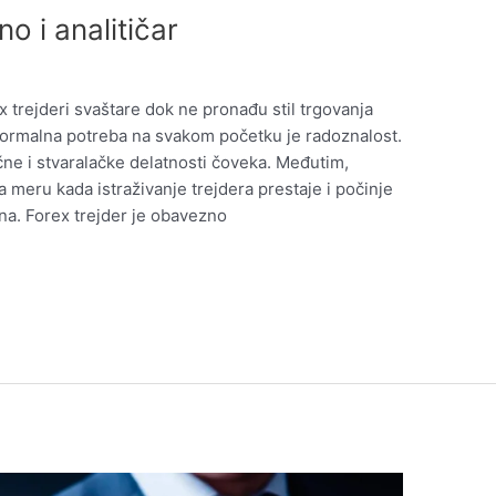
o i analitičar
trejderi svaštare dok ne pronađu stil trgovanja
 normalna potreba na svakom početku je radoznalost.
ne i stvaralačke delatnosti čoveka. Međutim,
na meru kada istraživanje trejdera prestaje i počinje
na. Forex trejder je obavezno