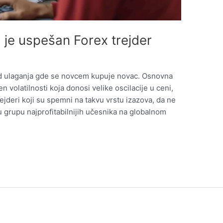
 je uspešan Forex trejder
id ulaganja gde se novcem kupuje novac. Osnovna
n volatilnosti koja donosi velike oscilacije u ceni,
ejderi koji su spemni na takvu vrstu izazova, da ne
u grupu najprofitabilnijih učesnika na globalnom