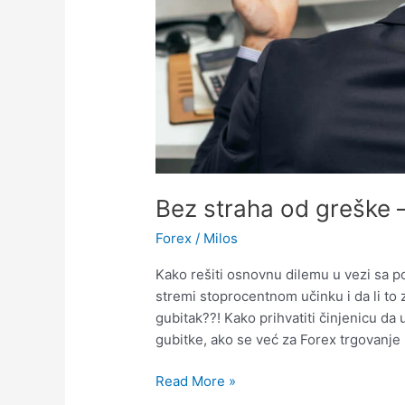
Bez straha od greške –
Forex
/
Milos
Kako rešiti osnovnu dilemu u vezi sa 
stremi stoprocentnom učinku i da li to 
gubitak??! Kako prihvatiti činjenicu d
gubitke, ako se već za Forex trgovanj
Bez
Read More »
straha