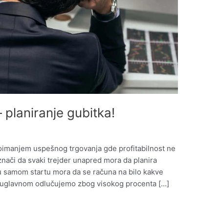
 planiranje gubitka!
poimanjem uspešnog trgovanja gde profitabilnost ne
znači da svaki trejder unapred mora da planira
a u samom startu mora da se računa na bilo kakve
e uglavnom odlučujemo zbog visokog procenta […]