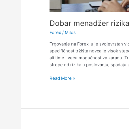
Dobar menadžer rizika
Forex
/
Milos
Trgovanje na Forex-u je svojevrstan v
specifičnost tržišta novca je visok stepe
ali time i veću mogućnost za zaradu. Tr
strepe od rizika u poslovanju, spadaju 
Dobar
Read More »
menadžer
rizika
je
uspešan
Forex
trejder