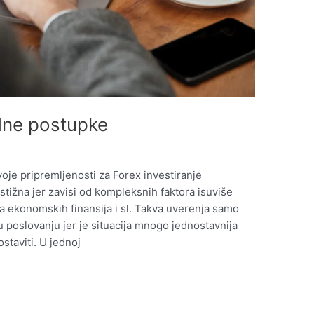
adne postupke
oje pripremljenosti za Forex investiranje
stižna jer zavisi od kompleksnih faktora isuviše
 ekonomskih finansija i sl. Takva uverenja samo
 u poslovanju jer je situacija mnogo jednostavnija
staviti. U jednoj