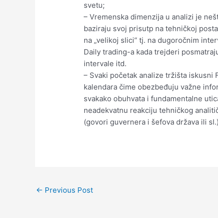
svetu;
– Vremenska dimenzija u analizi je nešt
baziraju svoj prisutp na tehničkoj posta
na „velikoj slici“ tj. na dugoročnim int
Daily trading-a kada trejderi posmatraj
intervale itd.
– Svaki početak analize tržišta iskusni
kalendara čime obezbeđuju važne inform
svakako obuhvata i fundamentalne utica
neadekvatnu reakciju tehničkog analit
(govori guvernera i šefova država ili sl.)
Post
←
Previous Post
navigation