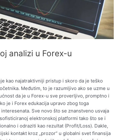
j analizi u Forex-u
e kao najatraktivniji pristup i skoro da je teško
očetnika. Međutim, to je razumljivo ako se uzme u
gućnost da je u Forex-u sve proverljivo, promptno i
ako je i Forex edukacija upravo zbog toga
j interesenata. Sve novo što se znanstveno usvaja
fisticiranoj elektronskoj platformi tako što se i
onalno i odraziti kao rezultat (Profit/Loss). Dakle,
ski kontakt kroz „prozor“ u globalni svet finansija