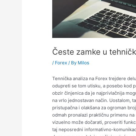
Česte zamke u tehničko
/
Forex
/ By
Milos
Tennička analiza na Forex trejdere deluj
odupreti se tom utisku, a posebo kod p
obzir činjenica da je najprivlačnija mo
na vrlo jednostavan način. Uostalom, t
pristupačna i olakšana za ogroman bro
odmah pronalazi praktičnu primenu na so
vizuelno može dočarati, proveriti funkci
taj neposredni informativno-komunikacij