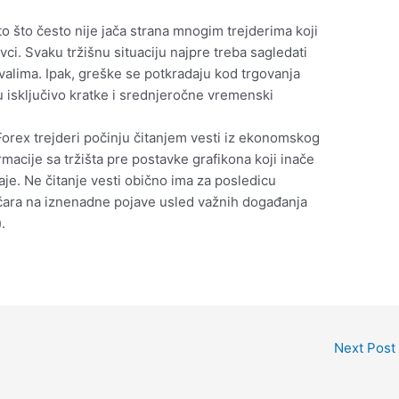
o što često nije jača strana mnogim trejderima koji
vci. Svaku tržišnu situaciju najpre treba sagledati
ervalima. Ipak, greške se potkradaju kod trgovanja
u isključivo kratke i srednjeročne vremenski
 Forex trejderi počinju čitanjem vesti iz ekonomskog
acije sa tržišta pre postavke grafikona koji inače
je. Ne čitanje vesti obično ima za posledicu
ičara na iznenadne pojave usled važnih događanja
.
Next Post