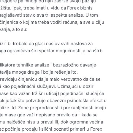
trejdere pa mnogi od njih zadrže svoju pažnju
išta. Ipak, treba imati u vidu da Forex biznis
lašavati stav o sva tri aspekta analize. U tom
činjenica o kojima treba voditi računa, a sve u cilju
anja, a to su:
izi“ bi trebalo da glasi naslov svih naslova za
oga ograničava širi spektar mogućnosti, a nauštrb
ikatora tehnilke analize i bezrazložno davanje
avlja mnoga druga i bolja rešenja itd.
 previđaju činjenicu da je malo verovatno da će se
 kao pojedinačni slučajevi. Uzimajući u obzir
ase kao važan tržišni uticaj) pojedinačni slučaj će
 zaključak što potvrđuje obavezni psihološki efekat u
ize itd. Zone preprodanosti i prekupljenosti imaju
je mase gde važi nepisano pravilo da – kada se
čemu najčešće nisu u pravu! Ili, dok ogromna većina
ć počinje prodaju i slični poznati primeri u Forex