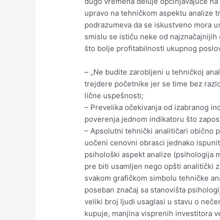
dugo vremena deluje opčinjavajuće na 
upravo na tehničkom aspektu analize trž
podrazumeva da se iskustveno mora usag
smislu se ističu neke od najznačajnijih 
što bolje profitabilnosti ukupnog poslov
– „Ne budite zarobljeni u tehničkoj anal
trejdere početnike jer se time bez razl
lične uspešnosti;
– Prevelika očekivanja od izabranog ind
poverenja jednom indikatoru što zapost
– Apsolutni tehnički analitičari obično
uočeni cenovni obrasci jednako ispuniti
psihološki aspekt analize (psihologija m
pre biti usamljen nego opšti analitički
svakom grafičkom simbolu tehničke anal
poseban značaj sa stanovišta psihologi
veliki broj ljudi usaglasi u stavu o ne
kupuje, manjina visprenih investitora ve