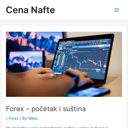
Skip
Cena Nafte
to
Main
content
Men
Forex – početak i suština
/
Forex
/ By
Milos