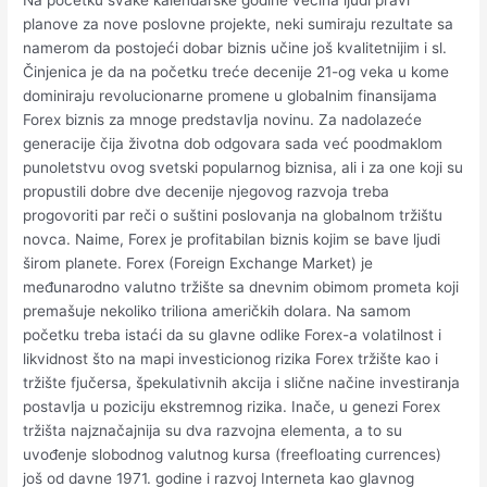
Na početku svake kalendarske godine većina ljudi pravi
planove za nove poslovne projekte, neki sumiraju rezultate sa
namerom da postojeći dobar biznis učine još kvalitetnijim i sl.
Činjenica je da na početku treće decenije 21-og veka u kome
dominiraju revolucionarne promene u globalnim finansijama
Forex biznis za mnoge predstavlja novinu. Za nadolazeće
generacije čija životna dob odgovara sada već poodmaklom
punoletstvu ovog svetski popularnog biznisa, ali i za one koji su
propustili dobre dve decenije njegovog razvoja treba
progovoriti par reči o suštini poslovanja na globalnom tržištu
novca. Naime, Forex je profitabilan biznis kojim se bave ljudi
širom planete. Forex (Foreign Exchange Market) je
međunarodno valutno tržište sa dnevnim obimom prometa koji
premašuje nekoliko triliona američkih dolara. Na samom
početku treba istaći da su glavne odlike Forex-a volatilnost i
likvidnost što na mapi investicionog rizika Forex tržište kao i
tržište fjučersa, špekulativnih akcija i slične načine investiranja
postavlja u poziciju ekstremnog rizika. Inače, u genezi Forex
tržišta najznačajnija su dva razvojna elementa, a to su
uvođenje slobodnog valutnog kursa (freefloating currences)
još od davne 1971. godine i razvoj Interneta kao glavnog