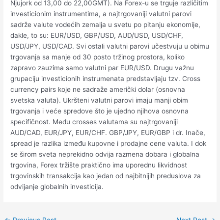
Njujork od 13,00 do 22,00GMT). Na Forex-u se trguje različitim
investicionim instrumentima, a najtrgovaniji valutni parovi
sadrže valute vodećih zemalja u svetu po pitanju ekonomije,
dakle, to su: EUR/USD, GBP/USD, AUD/USD, USD/CHF,
USD/JPY, USD/CAD. Svi ostali valutni parovi učestvuju u obimu
trgovanja sa manje od 30 posto tržinog prostora, koliko
zapravo zauzima samo valutni par EUR/USD. Drugu važnu
grupaciju investicionih instrumenata predstavljaju tzv. Cross
currency pairs koje ne sadraže američki dolar (osnovna
svetska valuta). Ukršteni valutni parovi imaju manji obim
trgovanja i veće spredove što je ujedno njihova osnovna
specifičnost. Među crosses valutama su najtrgovaniji
AUD/CAD, EUR/JPY, EUR/CHF. GBP/JPY, EUR/GBP i dr. Inače,
spread je razlika između kupovne i prodajne cene valuta. I dok
se širom sveta neprekidno odvija razmena dobara i globalna
trgovina, Forex tržište praktično ima uporednu likvidnost
trgovinskih transakcija kao jedan od najbitnijih preduslova za
odvijanje globalnih investicija.
Post