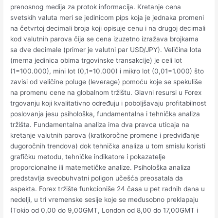
prenosnog medija za protok informacija. Kretanje cena
svetskih valuta meri se jedinicom pips koja je jednaka promeni
na četvrtoj decimali broja koji opisuje cenu i na drugoj decimali
kod valutnih parova čija se cena izuzetno izražava brojkama
sa dve decimale (primer je valutni par USD/JPY). Veličina lota
(merna jedinica obima trgovinske transakcije) je celi lot
(1=100.000), mini lot (0,1=10.000) i mikro lot (0,01=1.000) što
zavisi od veličine poluge (leverage) pomoću koje se spekuliše
na promenu cene na globalnom tržištu. Glavni resursi u Forex
trgovanju koji kvalitativno određuju i poboljšavaju profitabilnost
poslovanja jesu psihološka, fundamentalna i tehnička analiza
tržišta. Fundamentalna analiza ima dva pravca uticaja na
kretanje valutnih parova (kratkoročne promene i predviđanje
dugoročnih trendova) dok tehnička analiza u tom smislu koristi
grafičku metodu, tehničke indikatore i pokazatelje
proporcionalne ili matemetičke analize. Psihološka analiza
predstavlja sveobuhvatni poligon učešća preosatala da
aspekta. Forex tržište funkcioniše 24 časa u pet radnih dana u
nedelji, u tri vremenske sesije koje se međusobno preklapaju
(Tokio od 0,00 do 9,00GMT, London od 8,00 do 17,00GMT i