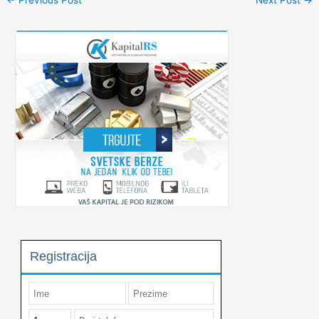
←
Previous Post
Next Post
→
navigation